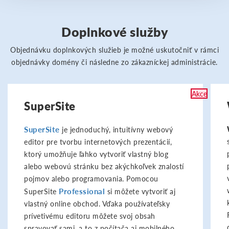
Doplnkové služby
Objednávku doplnkových služieb je možné uskutočniť v rámci
objednávky domény či následne zo zákazníckej administrácie.
Akce
SuperSite
SuperSite
je jednoduchý, intuitívny webový
editor pre tvorbu internetových prezentácií,
ktorý umožňuje ľahko vytvoriť vlastný blog
alebo webovú stránku bez akýchkoľvek znalostí
pojmov alebo programovania. Pomocou
Professional
SuperSite
si môžete vytvoriť aj
vlastný online obchod. Vďaka používateľsky
prívetivému editoru môžete svoj obsah
spravovať sami, a to z počítača aj mobilného