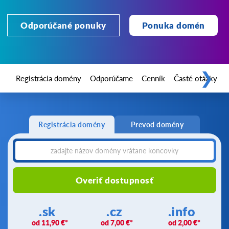
Odporúčané ponuky
Ponuka domén
❯
Registrácia domény
Odporúčame
Cenník
Časté otázky
Registrácia domény
Prevod domény
Overiť dostupnosť
.sk
.cz
.info
11,90 €
7,00 €
2,00 €