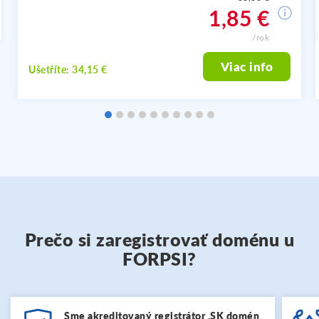
1,85 €
/rok
Viac info
Ušetříte: 34,15 €
Prečo si zaregistrovať doménu u
FORPSI?
Sme akreditovaný registrátor .SK domén