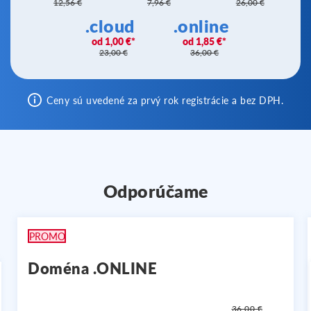
12,56 €
7,96 €
26,00 €
.cloud
.online
1,00 €
1,85 €
23,00 €
36,00 €
Ceny sú uvedené za prvý rok registrácie a bez DPH.
Odporúčame
PROMO
Doména .ONLINE
36,00 €