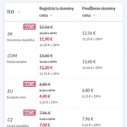
Registrácia domény
Predĺženie domény
TLD
cena
cena
AKCIA
12,56 €
12,56 €
15,20 s DPH
.SK
11,90 €
15,20 € s DPH
Slovenská republika
14,40 € s DPH
OBĽÚBENÉ
.COM
13,60 €
13,60 €
Medzinárodné
16,46 s DPH
12,20 €
16,46 € s DPH
14,76 € s DPH
AKCIA
6,80 €
6,80 €
8,23 s DPH
.EU
4,40 €
8,23 € s DPH
Európska únia
5,32 € s DPH
AKCIA
7,96 €
7,96 €
9,63 s DPH
.CZ
7,00 €
9,63 € s DPH
Ceská republika