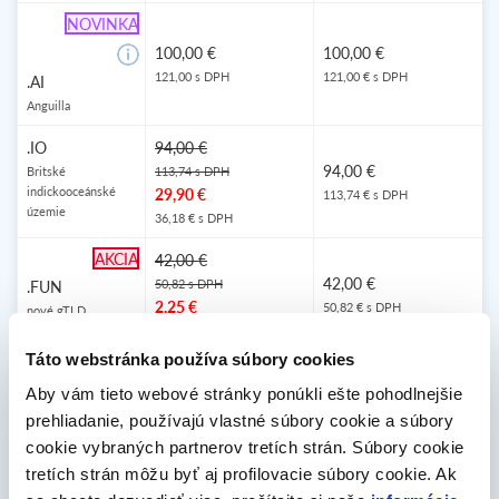
NOVINKA
100,00 €
100,00 €
121,00 s DPH
121,00 € s DPH
.AI
Anguilla
.IO
94,00 €
94,00 €
Britské
113,74 s DPH
indickooceánské
29,90 €
113,74 € s DPH
územie
36,18 € s DPH
AKCIA
42,00 €
42,00 €
50,82 s DPH
.FUN
2,25 €
50,82 € s DPH
nové gTLD
2,72 € s DPH
Táto webstránka používa súbory cookies
.DE
12,20 €
12,20 €
Aby vám tieto webové stránky ponúkli ešte pohodlnejšie
Nemecko
14,76 s DPH
14,76 € s DPH
prehliadanie, používajú vlastné súbory cookie a súbory
.PL
14,20 €
cookie vybraných partnerov tretích strán. Súbory cookie
14,20 €
Polsko
17,18 s DPH
tretích strán môžu byť aj profilovacie súbory cookie. Ak
4,00 €
17,18 € s DPH