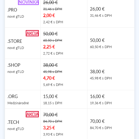
NOVINKA
26,00 €
26,00 €
31,46 s DPH
.PRO
2,00 €
31,46 € s DPH
nové gTLD
2,42 € s DPH
AKCIA
50,00 €
50,00 €
60,50 s DPH
.STORE
2,25 €
60,50 € s DPH
nové gTLD
2,72 € s DPH
.SHOP
38,00 €
38,00 €
nové gTLD
45,98 s DPH
4,70 €
45,98 € s DPH
5,69 € s DPH
.ORG
15,00 €
16,00 €
Medzinárodné
18,15 s DPH
19,36 € s DPH
AKCIA
70,00 €
70,00 €
84,70 s DPH
.TECH
3,25 €
84,70 € s DPH
nové gTLD
3,93 € s DPH