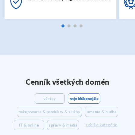
Cenník všetkých domén
všetky
najobľúbenejšie
nakupovanie & produkty & služby
umenie & hudba
+ďalšie kategórie
IT & online
správy & médiá