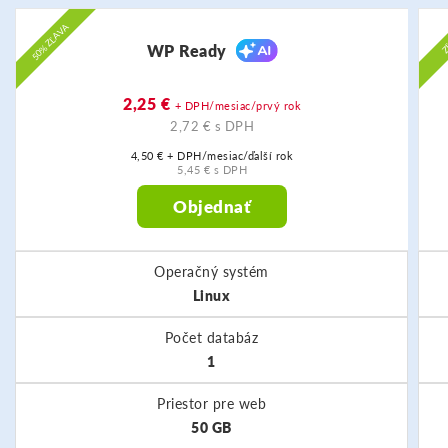
50% ZĽAVA
Z
WP Ready
2,25 €
+ DPH/mesiac/prvý rok
2,72 € s DPH
4,50 € + DPH/mesiac/ďalší rok
5,45 € s DPH
Objednať
Operačný systém
Linux
Počet databáz
1
Priestor pre web
50 GB