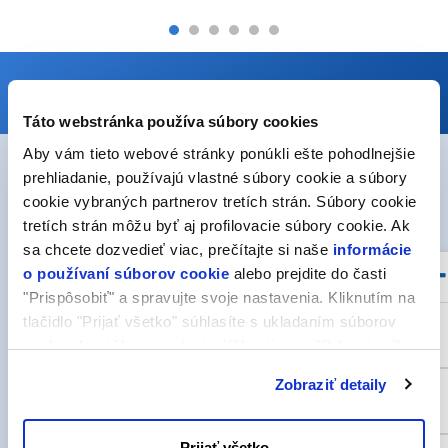
Táto webstránka používa súbory cookies
Aby vám tieto webové stránky ponúkli ešte pohodlnejšie
prehliadanie, používajú vlastné súbory cookie a súbory
cookie vybraných partnerov tretích strán. Súbory cookie
❮
❯
Technical parameters
1 / 2
tretích strán môžu byť aj profilovacie súbory cookie. Ak
sa chcete dozvedieť viac, prečítajte si naše
informácie
o používaní súborov cookie
alebo prejdite do časti
Parametre webservera Linux
"Prispôsobiť" a spravujte svoje nastavenia. Kliknutím na
tlačidlo "Prijať všetko" súhlasíte s ukladaním súborov
WP Ready
cookie do vášho zariadenia. Kliknutím na "Odmietnuť"
súhlasíte s ukladaním len nevyhnutných súborov cookie.
Zobraziť detaily
Apache 2.4.x
Prijať všetko