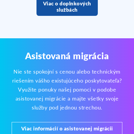
Viac o doplnkových
službách
Asistovaná migrácia
Nie ste spokojní s cenou alebo technickým
riešením vášho existujúceho poskytovateľa?
Využite ponuky našej pomoci v podobe
asistovanej migrácie a majte všetky svoje
služby pod jednou strechou.
Viac informácií o asistovanej migrácii