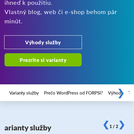
ihneď k použitiu.
Vlastný blog, web či e-shop behom pár
minút.
Výhody služby
Prezrite si varianty
❯
Varianty služby
Prečo WordPress od FORPSI?
Výhody
Te
❮
❯
arianty služby
1 / 2