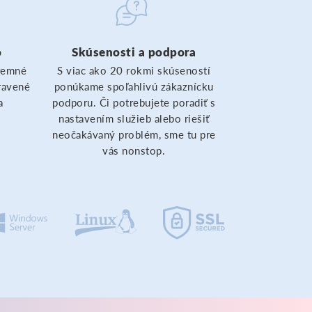
o
Skúsenosti a podpora
remné
S viac ako 20 rokmi skúseností
pravené
ponúkame spoľahlivú zákaznícku
a
podporu. Či potrebujete poradiť s
nastavením služieb alebo riešiť
neočakávaný problém, sme tu pre
vás nonstop.