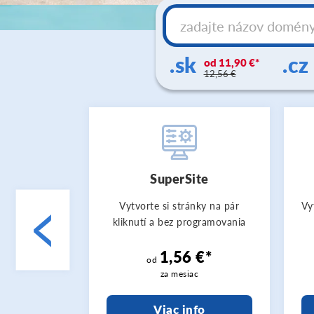
.sk
.cz
11,90 €
12,56 €
SuperSite
<
Vytvorte si stránky na pár
Vy
kliknutí a bez programovania
1,56 €*
od
za mesiac
Viac info