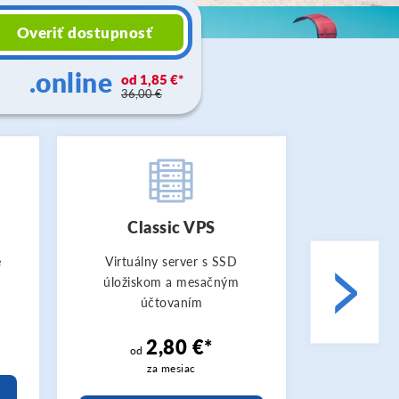
Overiť dostupnosť
.online
1,85 €
36,00 €
Classic VPS
Dediko
>
e
Virtuálny server s SSD
Výkonný de
úložiskom a mesačným
plnou kont
účtovaním
pr
2,80 €*
2
od
od
za mesiac