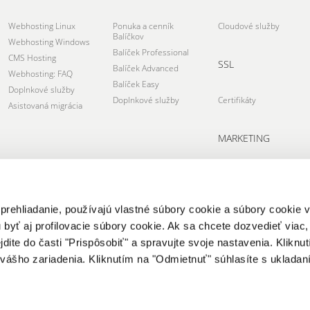
Webhosting Linux
Ponuka a cenník
Cloudové služby
Balíčkov
Webhosting Windows
Balíček Professional
CMS Hosting
SSL
Balíček Advanced
Webhosting: FAQ
Balíček Easy
Doplnkové služby
Doplnkové služby
Certifikáty
Asistovaná migrácia
MARKETING
rankingCoach
 prehliadanie, používajú vlastné súbory cookie a súbory cookie
 byť aj profilovacie súbory cookie. Ak sa chcete dozvedieť viac, 
jdite do časti "Prispôsobiť" a spravujte svoje nastavenia. Kliknut
 vášho zariadenia. Kliknutím na "Odmietnuť" súhlasíte s ukladan