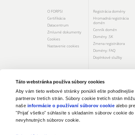
O FORPSI
Registrácia domény
Certifikácia
Hromadná registrácia
domén
Datacentrum
Cenník domén
Zmluvné dokumenty
Domény .SK
Cookies
Zmena registrátora
Nastavenie cookies
Domény: FAQ
Doplnkové služby
Táto webstránka používa súbory cookies
Aby vám tieto webové stránky ponúkli ešte pohodlnejšie
partnerov tretích strán. Súbory cookie tretích strán môžu
naše
informácie o používaní súborov cookie
alebo pre
CERTIFIKÁTY A SLUŽBY
"Prijať všetko" súhlasíte s ukladaním súborov cookie do
nevyhnutných súborov cookie.