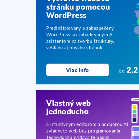
stránku pomocou
WordPress
Predinštalovaný a zabezpečený
WordPress so zabudovaným AI
asistentom na tvorbu štruktúry,
vzhľadu aj obsahu stránok.
2,2
Viac info
od
Vlastný web
jednoducho
S intuitívnym editorom a podporou AI
zvládnete web bez programovania.
Jednoducho pridávajte obsah,