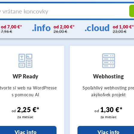
.info
.cloud
7,00 €
2,00 €
1,00 €
7,96 €
26,00 €
23,00 €
WP Ready
Webhosting
tvorte si web na WordPresse
Spoľahlivý webhosting pr
s pomocou AI
akýkoľvek projekt
2,25 €*
1,30 €*
od
od
za mesiac
za mesiac
Viac info
Viac info