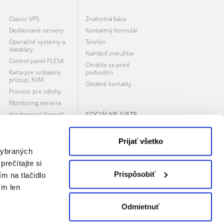
Classic VPS
Znalostná báza
Dedikované servery
Kontaktný formulár
Operačné systémy a
Telefón
databázy
Nahlásiť zneužitie
Control panel PLESK
Chráňte sa pred
Karta pre vzdialený
podvodmi
prístup, KVM
Ostatné kontakty
Priestor pre zálohy
Monitoring servera
SOCIÁLNE SIETE
Hardwarový firewall
Switch pre
infraštruktúru
Prijať všetko
Datacentrum
 vybraných
prečítajte si
Prispôsobiť
ím na tlačidlo
ím len
Odmietnuť