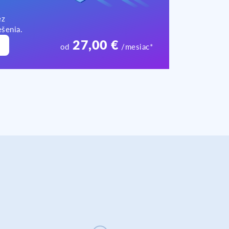
ez
ešenia.
27,00 €
od
/mesiac*