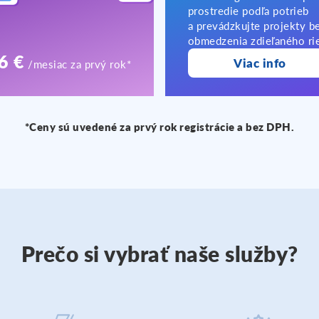
prostredie podľa potrieb
a prevádzkujte projekty b
obmedzenia zdieľaného ri
6 €
Viac info
/mesiac za prvý rok*
*Ceny sú uvedené za prvý rok registrácie a bez DPH.
Prečo si vybrať naše služby?