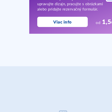
upravujte dizajn, pracujte s obrázkami
alebo pridajte rezervačný formulár.
1,5
Viac info
od