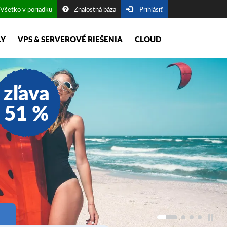
Všetko v poriadku
Znalostná báza
Prihlásiť
LY
VPS & SERVEROVÉ RIEŠENIA
CLOUD
zľava
51 %