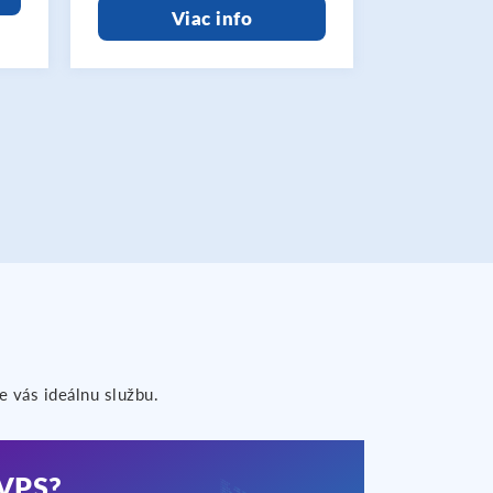
Viac info
V
e vás ideálnu službu.
 VPS?