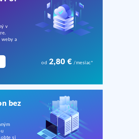
ný v
re.
e weby a
2,80 €
od
/mesiac*
on bez
vaným
ou
sobte si