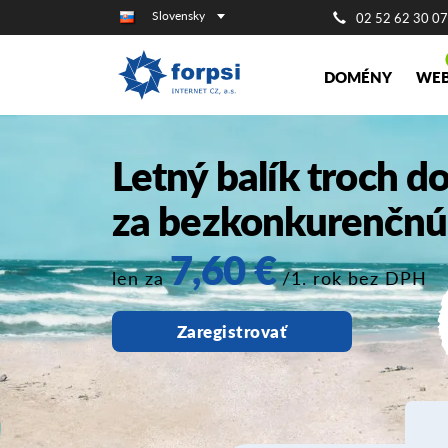
Slovensky
02 52 62 30 07
DOMÉNY
WEB
Letný balík troch 
za bezkonkurenčnú
7,60 €
len za
/1. rok bez DPH
Zaregistrovať