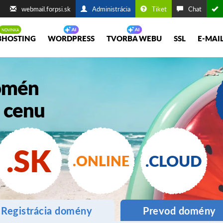
webmail.forpsi.sk
Administrácia
Tiket
Chat
HOSTING
WORDPRESS
TVORBA WEBU
SSL
E-MAI
domén
 cenu
.SK
.CLOUD
.ONLINE
Registrácia
domény
Prevod
domény