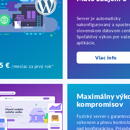
Server je automaticky
nakonfigurovaný a spuste
slovenskom dátovom cent
Spoľahlivý výkon pre vaš
aplikácie.
Viac info
5 €
/mesiac za prvý rok*
Maximálny výk
kompromisov
Fyzický server s garanto
výkonom a plnou kontrol
nad konfiguráciou. Prispô