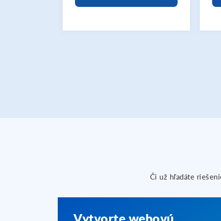
Či už hľadáte riešen
Vytvorte webovú