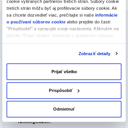
cookie vybraných partnerov tretích strán. Súbory cookie
tretích strán môžu byť aj profilovacie súbory cookie. Ak
sa chcete dozvedieť viac, prečítajte si naše
informácie
o používaní súborov cookie
alebo prejdite do časti
"Prispôsobiť" a spravujte svoje nastavenia. Kliknutím na
tlačidlo "Prijať všetko" súhlasíte s ukladaním súborov
cookie do vášho zariadenia. Kliknutím na "Odmietnuť"
Časté otázky 
súhlasíte s ukladaním len nevyhnutných súborov cookie.
Zobraziť detaily
Na aké fakturačné obdobie je možné službu
Prijať všetko
objednať?
Oba varianty služby rankingCoach je možné
Prispôsobiť
zakúpiť na obdobie 1 roka.
Odmietnuť
Čo je potrebné na používanie nástroja
rankingCoach?