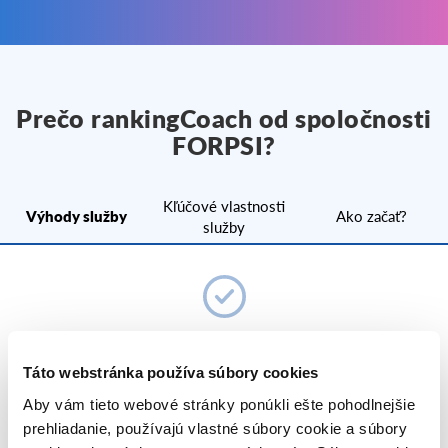
Prečo rankingCoach od spoločnosti
FORPSI?
Kľúčové vlastnosti
Výhody služby
Ako začať?
služby
rankingCoach je ideálny pomocník
pre malé a stredne veľké firmy.
Táto webstránka používa súbory cookies
Pomôže vám zviditeľniť váš web v online svete.
Aby vám tieto webové stránky ponúkli ešte pohodlnejšie
prehliadanie, používajú vlastné súbory cookie a súbory